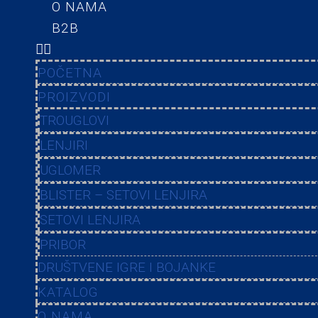
O NAMA
B2B
POČETNA
PROIZVODI
TROUGLOVI
LENJIRI
UGLOMER
BLISTER – SETOVI LENJIRA
SETOVI LENJIRA
PRIBOR
DRUŠTVENE IGRE I BOJANKE
KATALOG
O NAMA