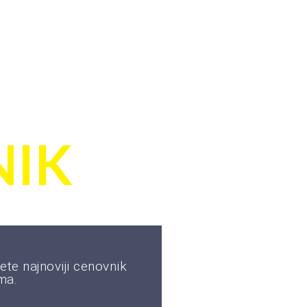
TE
IK
ete najnoviji cenovnik
ma.