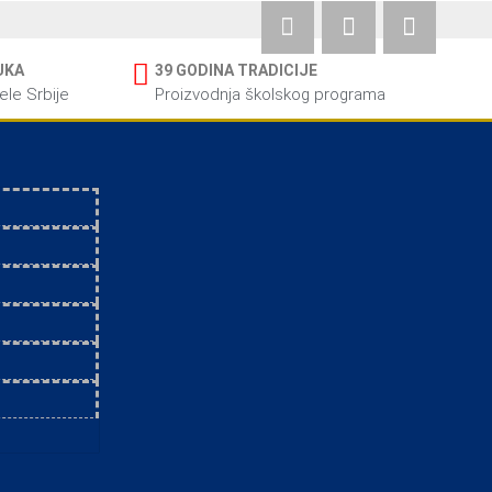
UKA
39 GODINA TRADICIJE
cele Srbije
Proizvodnja školskog programa