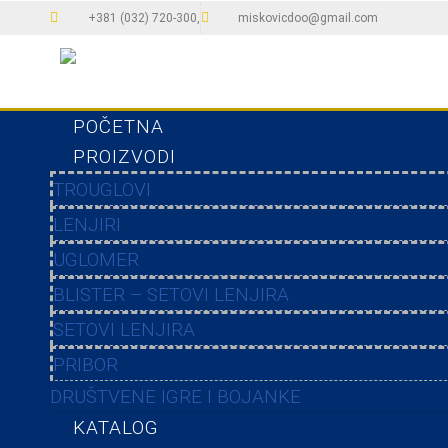
+381 (032) 720-300,
miskovicdoo@gmail.com
POČETNA
PROIZVODI
TROUGLOVI
LENJIRI
UGLOMER
BLISTER – SETOVI LENJIRA
SETOVI LENJIRA
PRIBOR
DRUŠTVENE IGRE I BOJANKE
KATALOG