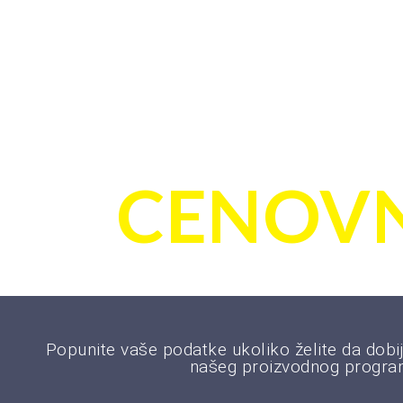
PORUČI
CENOVN
Popunite vaše podatke ukoliko želite da dobij
našeg proizvodnog progra