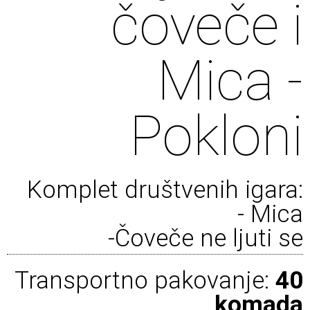
čoveče i
Mica -
Pokloni
Komplet društvenih igara:
- Mica
-Čoveče ne ljuti se
Transportno pakovanje:
40
komada