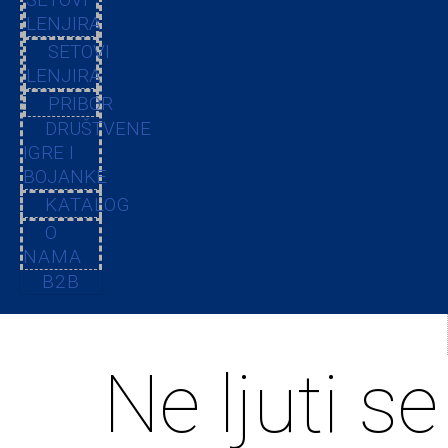
LENJIRA
SETOVI
LENJIRA
PRIBOR
DRUŠTVENE
IGRE I
BOJANKE
KATALOG
O
NAMA
B2B
Ne ljuti se