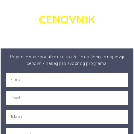
PORUČITE
CENOVNIK
Popunite vaše podatke ukoliko želite da dobijete najnoviji
cenovnik našeg proizvodnog programa.