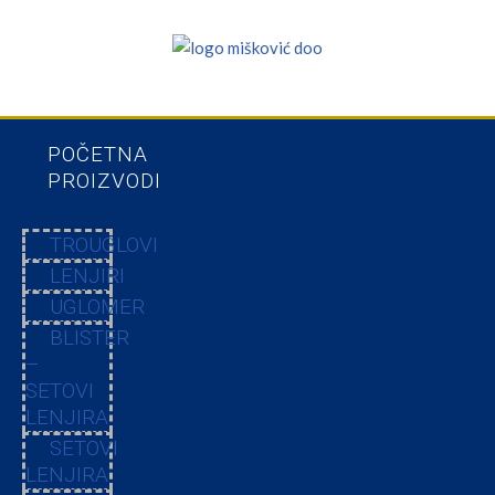
POČETNA
PROIZVODI
TROUGLOVI
LENJIRI
UGLOMER
BLISTER
–
SETOVI
LENJIRA
SETOVI
LENJIRA