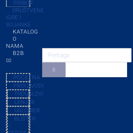
PRIBOR
DRUŠTVENE
IGRE I
BOJANKE
KATALOG
O
NAMA
B2B
POČETNA
PROIZVODI
TROUGLOVI
LENJIRI
UGLOMER
BLISTER
–
SETOVI