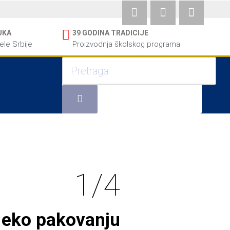
UKA
39 GODINA TRADICIJE
cele Srbije
Proizvodnja školskog programa
1/4
u eko pakovanju