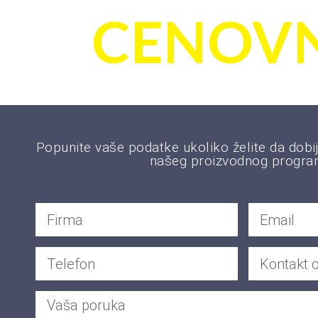
CENOVN
Popunite vaše podatke ukoliko želite da dobij
našeg proizvodnog progra