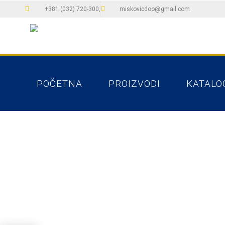
+381 (032) 720-300,
miskovicdoo@gmail.com
POČETNA
PROIZVODI
KATALO