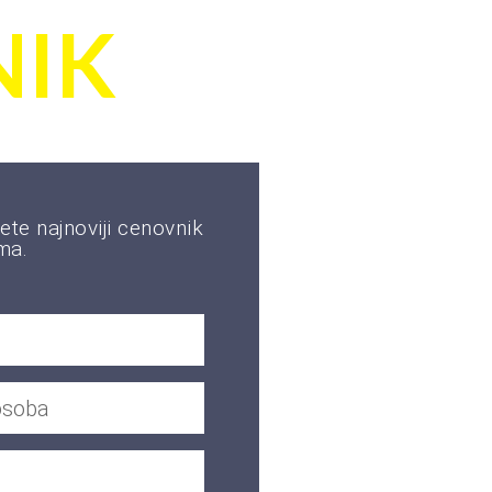
IK
ete najnoviji cenovnik
ma.