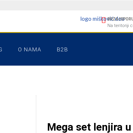
BRZA ISPOR
Na teritoriji 
G
O NAMA
B2B
Mega set lenjira 