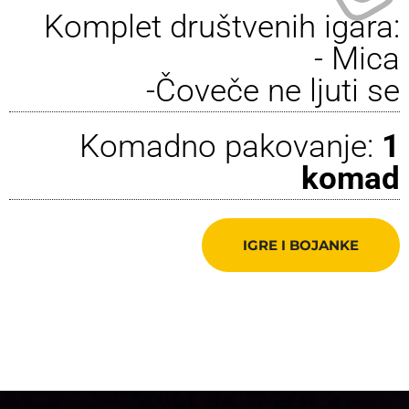
Komplet društvenih igara:
- Mica
-Čoveče ne ljuti se
Komadno pakovanje:
1
komad
IGRE I BOJANKE