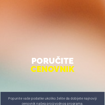
PORUČITE
CENOVNIK
Popunite vaše podatke ukoliko želite da dobijete najnoviji
cenovnik našeg proizvodnog programa.