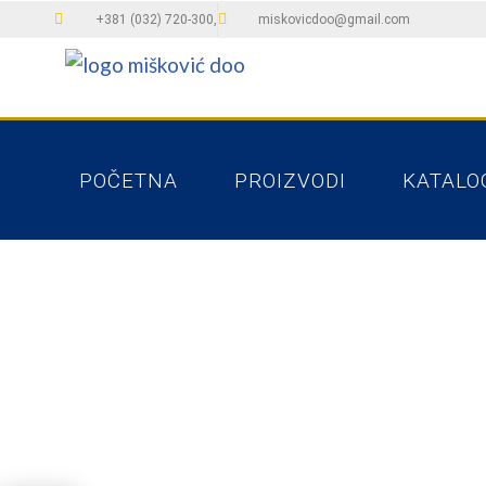
+381 (032) 720-300,
miskovicdoo@gmail.com
POČETNA
PROIZVODI
KATALO