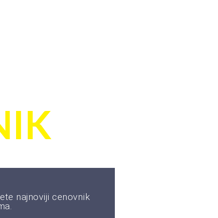
TE
IK
ete najnoviji cenovnik
ma.