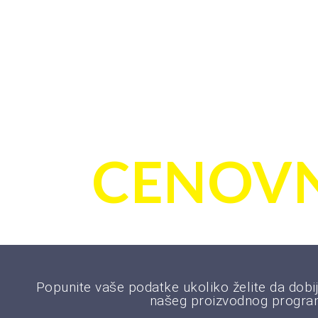
PORUČI
CENOVN
Popunite vaše podatke ukoliko želite da dobij
našeg proizvodnog progra