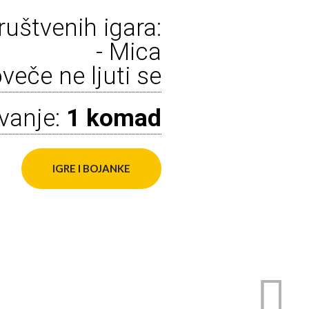
uštvenih igara:
- Mica
veče ne ljuti se
vanje:
1 komad
IGRE I BOJANKE