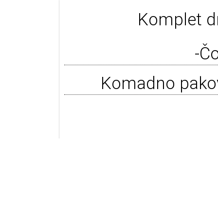
Komplet dr
-Čo
Komadno pako