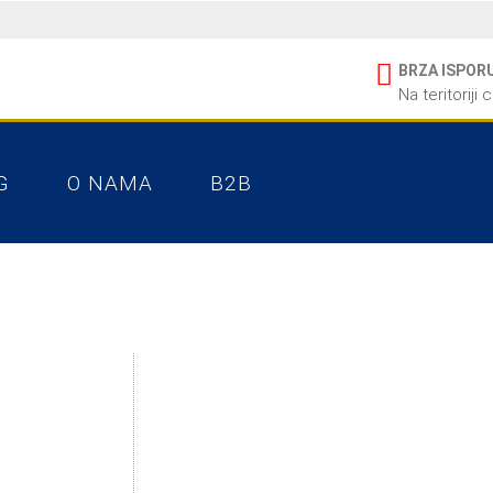
BRZA ISPOR
Na teritoriji 
G
O NAMA
B2B